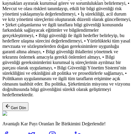
kaynakları ayırarak kurumsal görev ve sorumlulukları belirlemeyi, •
Mevcut ve olası riskleri tanımlayıp, etkili bir bilgi güvenliği risk
yönetimi yaklaşımıyla değerlendirmeyi, • İş sürekliliği, acil durum
ve kriz yönetimi süreçlerini oluşturarak düzenli olarak güncellemeyi,
• Şirket çalışanlarına ve ilgili taraflara bilgi güvenliği konusunda
farkındalık sağlayacak eğitimler ve bilgilendirmeler
gerçekleştirmeyi, • Bilgi güvenliği ile ilgili hedefler belirleyip, bu
hedeflere ulaşma sürecini değerlendirmeyi, • Yürürlükteki tüm yasal
mevzuata ve sözleşmelerden doğan gereksinimlere uygunluğu
garanti altına almayı, • Bilgi güvenliği ihlallerini yönetmek ve
tekrarını önlemek amacıyla gerekli önlemleri almayı, • Bilgi
güvenliği gereksinimlerini kurumsal iş süreçlerinin ayrılmaz bir
parçası olarak uygulamayı, • Bilgi Güvenliği Yönetim Sistemi’nin
sürekliliğini ve etkinliğini alt politika ve prosedürlerle sağlamayı, •
Politikanın uygulanmasını ve ilgili tüm tarafların erişimine açık
olmasını taahhüt eder. Bu politika, Şirketimizin misyonu ve vizyonu
doğrultusunda bilgi güvenliğini sürekli olarak geliştirmeyi
hedeflemektedir.
Geri Dön
Avantajlı Kar Payı Oranları İle Birikimini Değerlendir!