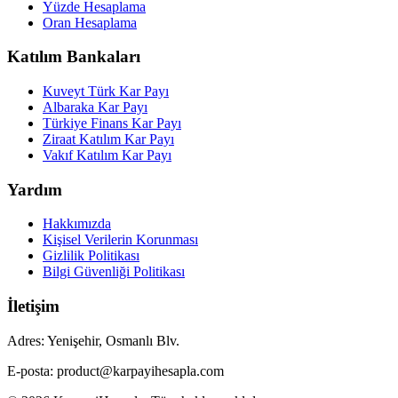
Yüzde Hesaplama
Oran Hesaplama
Katılım Bankaları
Kuveyt Türk Kar Payı
Albaraka Kar Payı
Türkiye Finans Kar Payı
Ziraat Katılım Kar Payı
Vakıf Katılım Kar Payı
Yardım
Hakkımızda
Kişisel Verilerin Korunması
Gizlilik Politikası
Bilgi Güvenliği Politikası
İletişim
Adres: Yenişehir, Osmanlı Blv.
E-posta: product@karpayihesapla.com