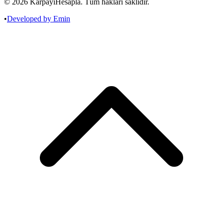
©
2026
KarpayiHesapla. Tüm hakları saklıdır.
•
Developed by Emin