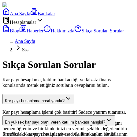
Ana Sayfa
Bankalar
Hesaplamalar
Blog
Haberler
Hakkımızda
Sıkça Sorulan Sorular
Ana Sayfa
Sss
Sıkça Sorulan Sorular
Kar payı hesaplama, katılım bankacılığı ve faizsiz finans
konularında merak ettiğiniz soruların cevaplarını bulun.
Kar payı hesaplama nasıl yapılır?
Kar payı hesaplama işlemi çok basittir! Sadece yatırım tutarınızı,
vade süresini seçin ve güncel kar payı oranları ile otomatik
En yüksek kar payı oranı veren katılım bankası hangisi?
hesaplama yapın. Hangi bankanın en yüksek getiri sağladığını
hemen öğrenin ve birikimlerinizi en verimli şekilde değerlendirin.
En yüksek kar payı oranları, piyasa koşullarına göre sürekli
Sitemizdeki kar payı hesaplama aracı ile tüm katılım bankalarının