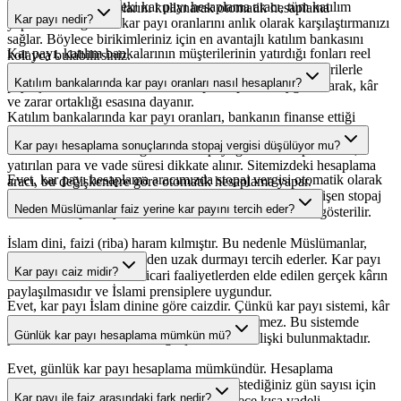
değişebilir. Sitemizdeki kar payı hesaplama aracı, tüm katılım
güncel kar payı oranlarını kullanarak otomatik hesaplama
Kar payı nedir?
bankalarının güncel kar payı oranlarını anlık olarak karşılaştırmanızı
yapabilirsiniz.
sağlar. Böylece birikimleriniz için en avantajlı katılım bankasını
Kar payı, katılım bankalarının müşterilerinin yatırdığı fonları reel
kolayca bulabilirsiniz.
sektör yatırımlarında kullanarak elde ettikleri kârın, müşterilerle
Katılım bankalarında kar payı oranları nasıl hesaplanır?
paylaşılmasıdır. Faizsiz bankacılık prensiplerine uygun olarak, kâr
ve zarar ortaklığı esasına dayanır.
Katılım bankalarında kar payı oranları, bankanın finanse ettiği
projelerin getirilerine göre belirlenir. Bankalar elde ettikleri karı,
Kar payı hesaplama sonuçlarında stopaj vergisi düşülüyor mu?
havuzlardaki fonlara dağıtırlar. Kar payı getirisi hesaplanırken,
yatırılan para ve vade süresi dikkate alınır. Sitemizdeki hesaplama
Evet, kar payı hesaplama aracımızda stopaj vergisi otomatik olarak
aracı, bu değişkenlere göre otomatik hesaplama yapar.
düşülmektedir. Vade süresine göre %10-15 arasında değişen stopaj
Neden Müslümanlar faiz yerine kar payını tercih eder?
oranları hesaplamaya dahil edilir ve size net kazancınız gösterilir.
İslam dini, faizi (riba) haram kılmıştır. Bu nedenle Müslümanlar,
finansal işlemlerinde faizden uzak durmayı tercih ederler. Kar payı
Kar payı caiz midir?
ise faizden farklı olarak ticari faaliyetlerden elde edilen gerçek kârın
paylaşılmasıdır ve İslami prensiplere uygundur.
Evet, kar payı İslam dinine göre caizdir. Çünkü kar payı sistemi, kâr
ve zararın paylaşılmasını esas alır ve faiz içermez. Bu sistemde
Günlük kar payı hesaplama mümkün mü?
yatırımcı ve banka arasında gerçek bir ticari ilişki bulunmaktadır.
Evet, günlük kar payı hesaplama mümkündür. Hesaplama
aracımızda 'Gün' seçeneğini kullanarak, istediğiniz gün sayısı için
Kar payı ile faiz arasındaki fark nedir?
kar payı hesaplaması yapabilirsiniz. Böylece kısa vadeli