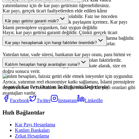
yatırımlarınız için de kar payı getirisini öğrenebilirsiniz.
Kar payı, gerçek ticari faaliyetlerden elde edilen kârın
paylaşılmasıdır ve kâr da zarar da olabilir. Faiz ise önceden
Kâr payı getirisi garanti midir?
belirlenmiş sabit bir getiri olup, risk paylaşımı içermez. Kar payı
İslami prensiplere uygunken, faiz uygun değildir.
Hayır, kar payı getirisi garanti değildir. Çünkü gerçek ticari
faaliyetlerden elde edilen kâr veya zarar, piyasa koşullarına bağlıdır.
Kar payı hesaplamak için hangi faktörler önemlidir?
Müşteriler hem kâr elde edebilir hem de zarar riski taşırlar.
Yatırılan tutar, vade süresi, bankanın kar payı oranı, para birimi ve
stopaj vergisi kar payı hesaplamasında etkili olan faktörlerdir.
Katılım hesapları hangi avantajları sunar?
Hesaplama aracımız tüm bu değişkenleri dikkate alarak, size en
doğru sonucu verir.
Katılım hesapları, faizsiz getiri elde etmek isteyenler için uygundur.
Ayrıca, yatırımın reel ekonomiye katkı sağlaması, İslami prensiplere
Avantajlı Kar Payı Oranları İle Birikimini Değerlendir!
uygun olması ve bankaların sunduğu rekabetçi kar payı oranları gibi
avantajları vardır.
Facebook
Twitter
Instagram
LinkedIn
Hızlı Bağlantılar
Kar Payı Hesaplama
Katılım Bankaları
Zekat Hesaplama